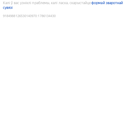
Калі ў вас узніклі праблемы, калі ласка, скарыстайце
формай зваротнай
сувязі
9184988126530140970
:
1786134430