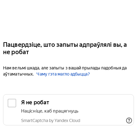
Пацвердзіце, што запыты адпраўлялі вы, а
не робат
Нам вельмі шкада, але запыты з вашай прылады падобныя да
аўтаматычных.
Чаму гэта магло адбыцца?
Я не робат
Націсніце, каб працягнуць
SmartCaptcha by Yandex Cloud