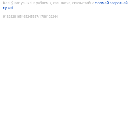
Калі ў вас узніклі праблемы, калі ласка, скарыстайце
формай зваротнай
сувязі
9182828165465245587
:
1786102244