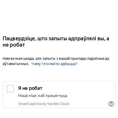
Пацвердзіце, што запыты адпраўлялі вы, а
не робат
Нам вельмі шкада, але запыты з вашай прылады падобныя да
аўтаматычных.
Чаму гэта магло адбыцца?
Я не робат
Націсніце, каб працягнуць
SmartCaptcha by Yandex Cloud