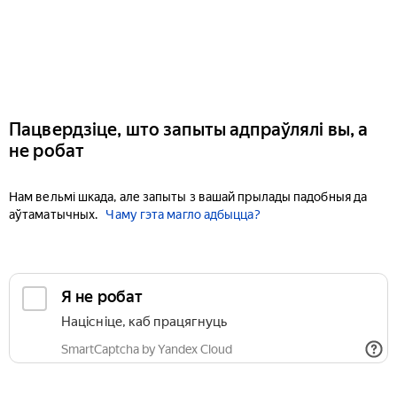
Пацвердзіце, што запыты адпраўлялі вы, а
не робат
Нам вельмі шкада, але запыты з вашай прылады падобныя да
аўтаматычных.
Чаму гэта магло адбыцца?
Я не робат
Націсніце, каб працягнуць
SmartCaptcha by Yandex Cloud