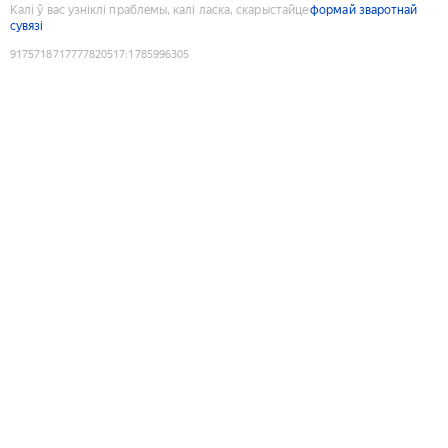
Калі ў вас узніклі праблемы, калі ласка, скарыстайце
формай зваротнай
сувязі
9175718717777820517
:
1785996305