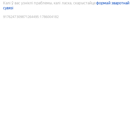
Калі ў вас узніклі праблемы, калі ласка, скарыстайце
формай зваротнай
сувязі
9176247309871264495
:
1786004182