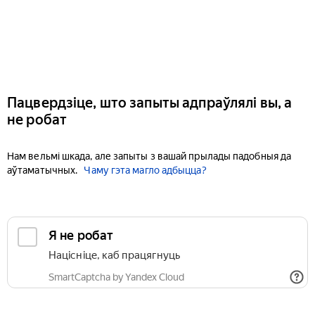
Пацвердзіце, што запыты адпраўлялі вы, а
не робат
Нам вельмі шкада, але запыты з вашай прылады падобныя да
аўтаматычных.
Чаму гэта магло адбыцца?
Я не робат
Націсніце, каб працягнуць
SmartCaptcha by Yandex Cloud