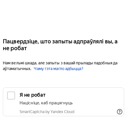
Пацвердзіце, што запыты адпраўлялі вы, а
не робат
Нам вельмі шкада, але запыты з вашай прылады падобныя да
аўтаматычных.
Чаму гэта магло адбыцца?
Я не робат
Націсніце, каб працягнуць
SmartCaptcha by Yandex Cloud