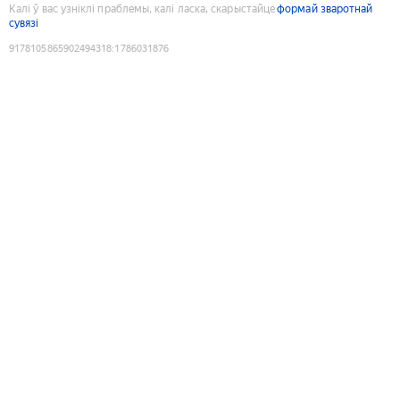
Калі ў вас узніклі праблемы, калі ласка, скарыстайце
формай зваротнай
сувязі
9178105865902494318
:
1786031876