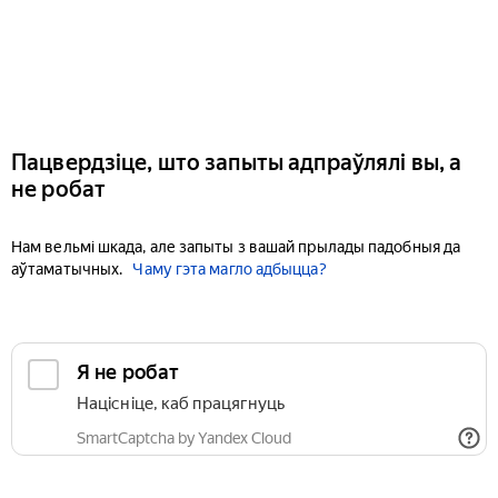
Пацвердзіце, што запыты адпраўлялі вы, а
не робат
Нам вельмі шкада, але запыты з вашай прылады падобныя да
аўтаматычных.
Чаму гэта магло адбыцца?
Я не робат
Націсніце, каб працягнуць
SmartCaptcha by Yandex Cloud