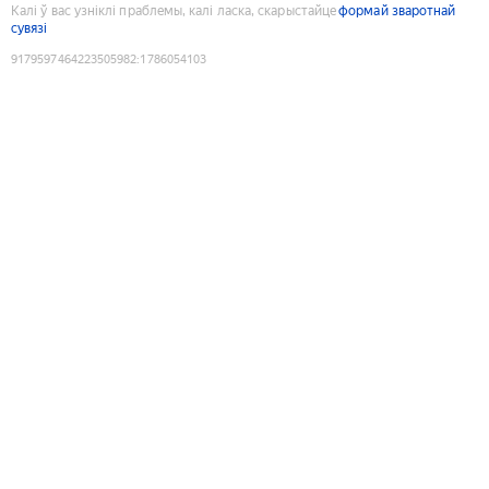
Калі ў вас узніклі праблемы, калі ласка, скарыстайце
формай зваротнай
сувязі
9179597464223505982
:
1786054103