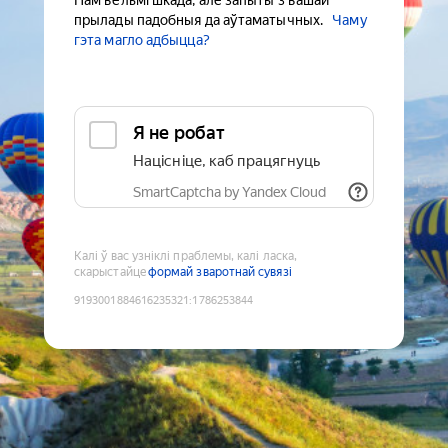
Нам вельмі шкада, але запыты з вашай
прылады падобныя да аўтаматычных.
Чаму
гэта магло адбыцца?
Я не робат
Націсніце, каб працягнуць
SmartCaptcha by Yandex Cloud
Калі ў вас узніклі праблемы, калі ласка,
скарыстайце
формай зваротнай сувязі
9193001884616235321
:
1786253844