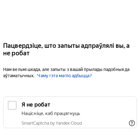
Пацвердзіце, што запыты адпраўлялі вы, а
не робат
Нам вельмі шкада, але запыты з вашай прылады падобныя да
аўтаматычных.
Чаму гэта магло адбыцца?
Я не робат
Націсніце, каб працягнуць
SmartCaptcha by Yandex Cloud