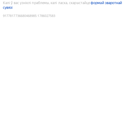
Калі ў вас узніклі праблемы, калі ласка, скарыстайце
формай зваротнай
сувязі
9177817736680468985
:
1786027583