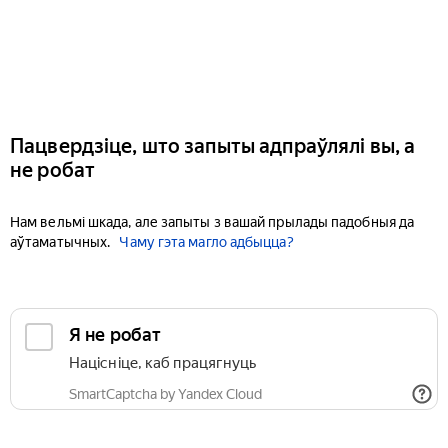
Пацвердзіце, што запыты адпраўлялі вы, а
не робат
Нам вельмі шкада, але запыты з вашай прылады падобныя да
аўтаматычных.
Чаму гэта магло адбыцца?
Я не робат
Націсніце, каб працягнуць
SmartCaptcha by Yandex Cloud