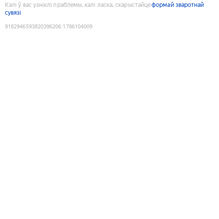
Калі ў вас узніклі праблемы, калі ласка, скарыстайце
формай зваротнай
сувязі
9182946593820396206
:
1786104009