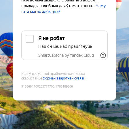
Нам вельмі шкада, але запыты з вашай
прылады падобныя да аўтаматычных.
Чаму
гэта магло адбыцца?
Я не робат
Націсніце, каб працягнуць
SmartCaptcha by Yandex Cloud
Калі ў вас узніклі праблемы, калі ласка,
скарыстайце
формай зваротнай сувязі
9188664100253774700
:
1786189206