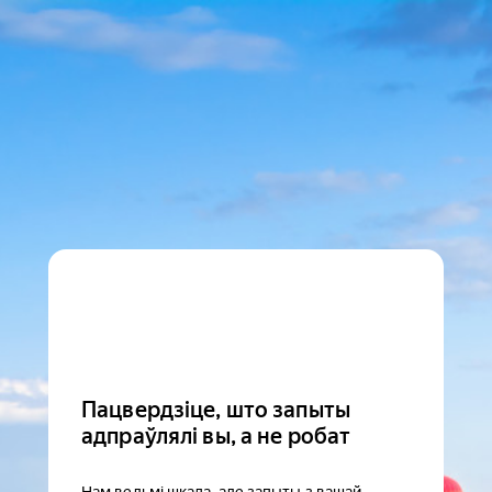
Пацвердзіце, што запыты
адпраўлялі вы, а не робат