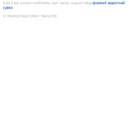
Калі ў вас узніклі праблемы, калі ласка, скарыстайце
формай зваротнай
сувязі
9179509281968272998
:
1786052789