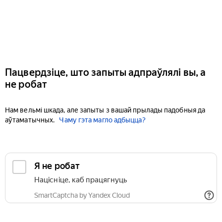
Пацвердзіце, што запыты адпраўлялі вы, а
не робат
Нам вельмі шкада, але запыты з вашай прылады падобныя да
аўтаматычных.
Чаму гэта магло адбыцца?
Я не робат
Націсніце, каб працягнуць
SmartCaptcha by Yandex Cloud