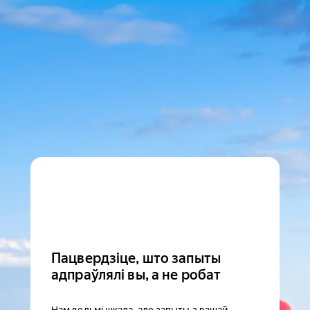
Пацвердзіце, што запыты
адпраўлялі вы, а не робат