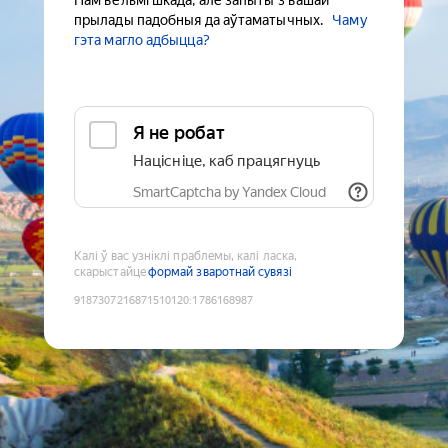
Нам вельмі шкада, але запыты з вашай
прылады падобныя да аўтаматычных.
Чаму
гэта магло адбыцца?
Я не робат
Націсніце, каб працягнуць
SmartCaptcha by Yandex Cloud
Калі ў вас узніклі праблемы, калі ласка,
скарыстайце
формай зваротнай сувязі
9187307216871510120
:
1786168987