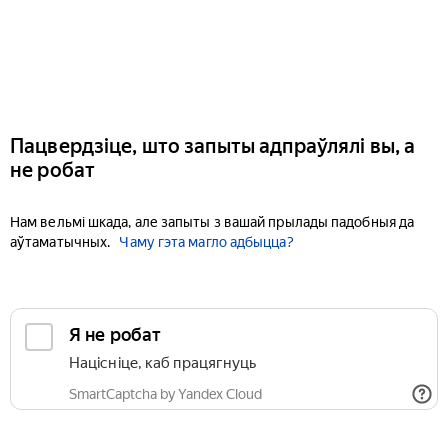
Пацвердзіце, што запыты адпраўлялі вы, а
не робат
Нам вельмі шкада, але запыты з вашай прылады падобныя да
аўтаматычных.
Чаму гэта магло адбыцца?
Я не робат
Націсніце, каб працягнуць
SmartCaptcha by Yandex Cloud