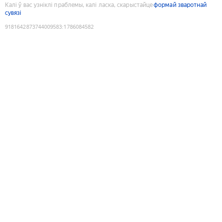
Калі ў вас узніклі праблемы, калі ласка, скарыстайце
формай зваротнай
сувязі
9181642873744009583
:
1786084582