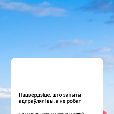
Пацвердзіце, што запыты
адпраўлялі вы, а не робат