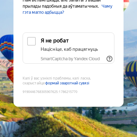
Нам вельмі шкада, але запыты з вашай
прылады падобныя да аўтаматычных.
Чаму
гэта магло адбыцца?
Я не робат
Націсніце, каб працягнуць
SmartCaptcha by Yandex Cloud
Калі ў вас узніклі праблемы, калі ласка,
скарыстайце
формай зваротнай сувязі
9190446768305907625
:
1786215770