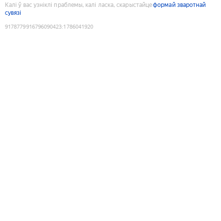
Калі ў вас узніклі праблемы, калі ласка, скарыстайце
формай зваротнай
сувязі
9178779916796090423
:
1786041920