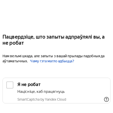
Пацвердзіце, што запыты адпраўлялі вы, а
не робат
Нам вельмі шкада, але запыты з вашай прылады падобныя да
аўтаматычных.
Чаму гэта магло адбыцца?
Я не робат
Націсніце, каб працягнуць
SmartCaptcha by Yandex Cloud