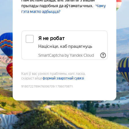
Нам вельмі шкада, але запыты з вашай
прылады падобныя да аўтаматычных.
Чаму
гэта магло адбыцца?
Я не робат
Націсніце, каб працягнуць
SmartCaptcha by Yandex Cloud
Калі ў вас узніклі праблемы, калі ласка,
скарыстайце
формай зваротнай сувязі
9180722789476006709
:
1786070871