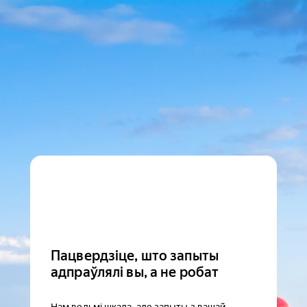
Пацвердзіце, што запыты
адпраўлялі вы, а не робат