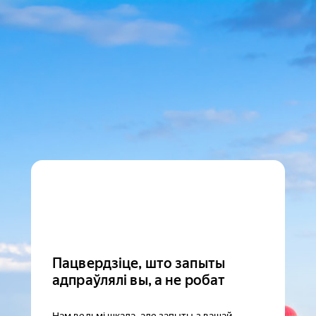
Пацвердзіце, што запыты
адпраўлялі вы, а не робат