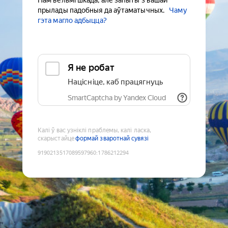
Нам вельмі шкада, але запыты з вашай
прылады падобныя да аўтаматычных.
Чаму
гэта магло адбыцца?
Я не робат
Націсніце, каб працягнуць
SmartCaptcha by Yandex Cloud
Калі ў вас узніклі праблемы, калі ласка,
скарыстайце
формай зваротнай сувязі
9190213517089597960
:
1786212294