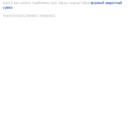
Калі ў вас узніклі праблемы, калі ласка, скарыстайце
формай зваротнай
сувязі
9180323532672760956
:
1786064922