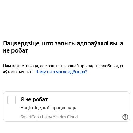
Пацвердзіце, што запыты адпраўлялі вы, а
не робат
Нам вельмі шкада, але запыты з вашай прылады падобныя да
аўтаматычных.
Чаму гэта магло адбыцца?
Я не робат
Націсніце, каб працягнуць
SmartCaptcha by Yandex Cloud