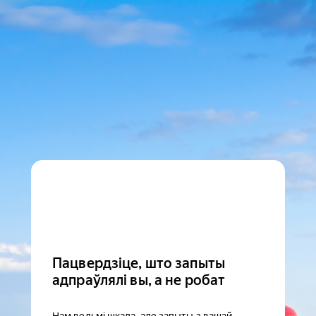
Пацвердзіце, што запыты
адпраўлялі вы, а не робат