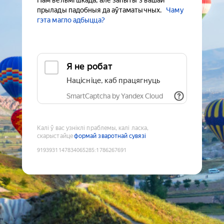
Нам вельмі шкада, але запыты з вашай
прылады падобныя да аўтаматычных.
Чаму
гэта магло адбыцца?
Я не робат
Націсніце, каб працягнуць
SmartCaptcha by Yandex Cloud
Калі ў вас узніклі праблемы, калі ласка,
скарыстайце
формай зваротнай сувязі
9193931147834065285
:
1786267691