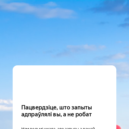
Пацвердзіце, што запыты
адпраўлялі вы, а не робат