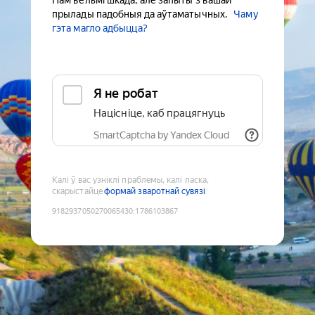
Нам вельмі шкада, але запыты з вашай
прылады падобныя да аўтаматычных.
Чаму
гэта магло адбыцца?
Я не робат
Націсніце, каб працягнуць
SmartCaptcha by Yandex Cloud
Калі ў вас узніклі праблемы, калі ласка,
скарыстайце
формай зваротнай сувязі
9182937050270065430
:
1786103867