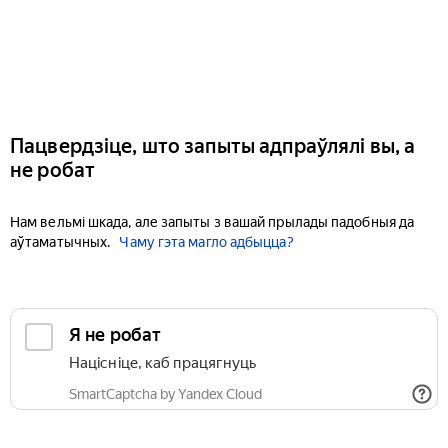
Пацвердзіце, што запыты адпраўлялі вы, а
не робат
Нам вельмі шкада, але запыты з вашай прылады падобныя да
аўтаматычных.
Чаму гэта магло адбыцца?
Я не робат
Націсніце, каб працягнуць
SmartCaptcha by Yandex Cloud