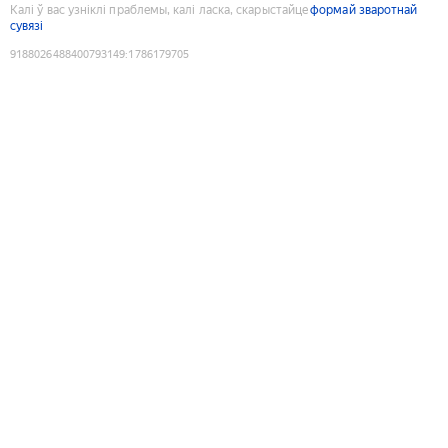
Калі ў вас узніклі праблемы, калі ласка, скарыстайце
формай зваротнай
сувязі
9188026488400793149
:
1786179705