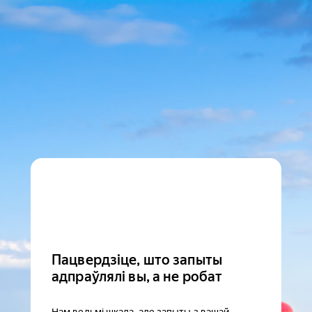
Пацвердзіце, што запыты
адпраўлялі вы, а не робат