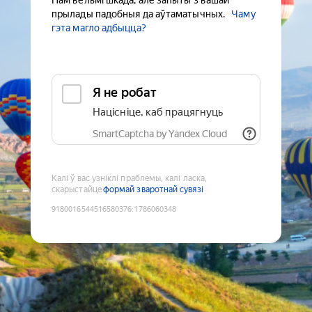
Нам вельмі шкада, але запыты з вашай
прылады падобныя да аўтаматычных.
Чаму
гэта магло адбыцца?
Я не робат
Націсніце, каб працягнуць
SmartCaptcha by Yandex Cloud
Калі ў вас узніклі праблемы, калі ласка,
скарыстайце
формай зваротнай сувязі
9180016544516580376
:
1786060348