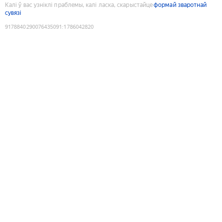
Калі ў вас узніклі праблемы, калі ласка, скарыстайце
формай зваротнай
сувязі
9178840290076435091
:
1786042820