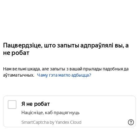
Пацвердзіце, што запыты адпраўлялі вы, а
не робат
Нам вельмі шкада, але запыты з вашай прылады падобныя да
аўтаматычных.
Чаму гэта магло адбыцца?
Я не робат
Націсніце, каб працягнуць
SmartCaptcha by Yandex Cloud