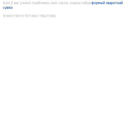
Калі ў вас узніклі праблемы, калі ласка, скарыстайце
формай зваротнай
сувязі
9194311901517871456
:
1786273365