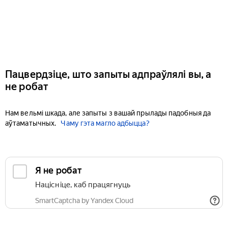
Пацвердзіце, што запыты адпраўлялі вы, а
не робат
Нам вельмі шкада, але запыты з вашай прылады падобныя да
аўтаматычных.
Чаму гэта магло адбыцца?
Я не робат
Націсніце, каб працягнуць
SmartCaptcha by Yandex Cloud