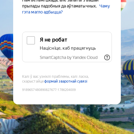
Нам вельмі шкада, але запыты з вашай
прылады падобныя да аўтаматычных.
Чаму
гэта магло адбыцца?
Я не робат
Націсніце, каб працягнуць
SmartCaptcha by Yandex Cloud
Калі ў вас узніклі праблемы, калі ласка,
скарыстайце
формай зваротнай сувязі
9189657480890827677
:
1786204009