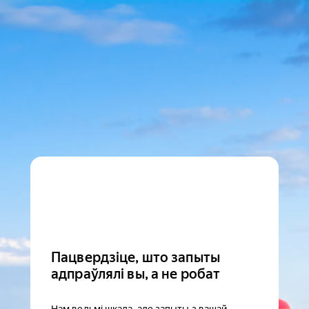
Пацвердзіце, што запыты
адпраўлялі вы, а не робат