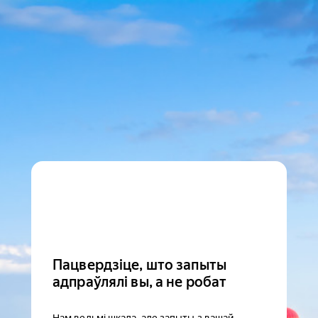
Пацвердзіце, што запыты
адпраўлялі вы, а не робат