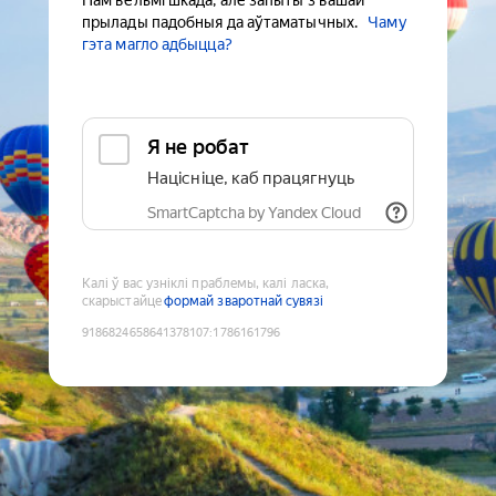
Нам вельмі шкада, але запыты з вашай
прылады падобныя да аўтаматычных.
Чаму
гэта магло адбыцца?
Я не робат
Націсніце, каб працягнуць
SmartCaptcha by Yandex Cloud
Калі ў вас узніклі праблемы, калі ласка,
скарыстайце
формай зваротнай сувязі
9186824658641378107
:
1786161796