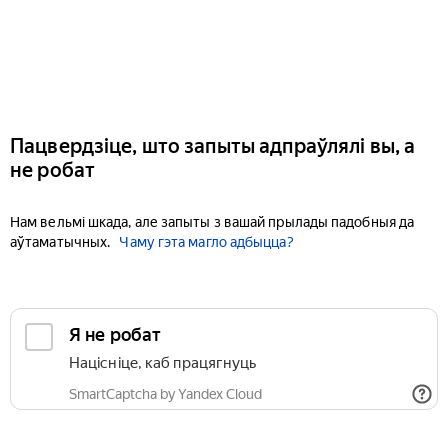
Пацвердзіце, што запыты адпраўлялі вы, а
не робат
Нам вельмі шкада, але запыты з вашай прылады падобныя да
аўтаматычных.
Чаму гэта магло адбыцца?
Я не робат
Націсніце, каб працягнуць
SmartCaptcha by Yandex Cloud