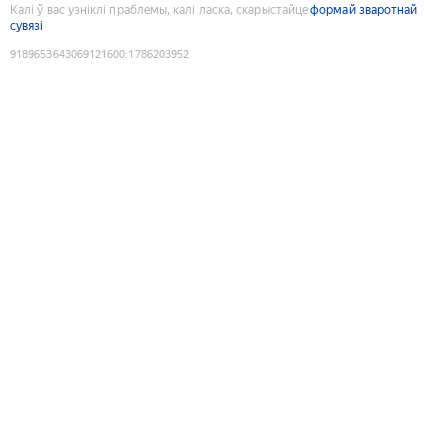
Калі ў вас узніклі праблемы, калі ласка, скарыстайце
формай зваротнай
сувязі
9189653643069121600
:
1786203952