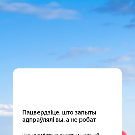
Пацвердзіце, што запыты
адпраўлялі вы, а не робат