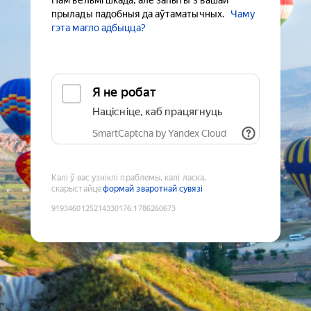
Нам вельмі шкада, але запыты з вашай
прылады падобныя да аўтаматычных.
Чаму
гэта магло адбыцца?
Я не робат
Націсніце, каб працягнуць
SmartCaptcha by Yandex Cloud
Калі ў вас узніклі праблемы, калі ласка,
скарыстайце
формай зваротнай сувязі
9193460125214330176
:
1786260673