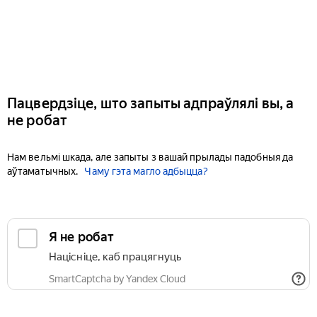
Пацвердзіце, што запыты адпраўлялі вы, а
не робат
Нам вельмі шкада, але запыты з вашай прылады падобныя да
аўтаматычных.
Чаму гэта магло адбыцца?
Я не робат
Націсніце, каб працягнуць
SmartCaptcha by Yandex Cloud