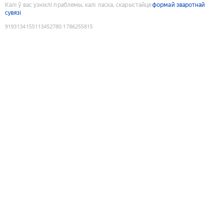
Калі ў вас узніклі праблемы, калі ласка, скарыстайце
формай зваротнай
сувязі
9193134155113452780
:
1786255815