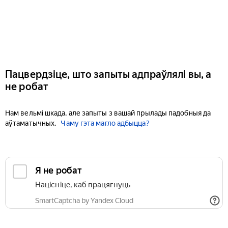
Пацвердзіце, што запыты адпраўлялі вы, а
не робат
Нам вельмі шкада, але запыты з вашай прылады падобныя да
аўтаматычных.
Чаму гэта магло адбыцца?
Я не робат
Націсніце, каб працягнуць
SmartCaptcha by Yandex Cloud