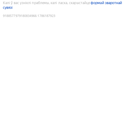
Калі ў вас узніклі праблемы, калі ласка, скарыстайце
формай зваротнай
сувязі
9188577979180834966
:
1786187923