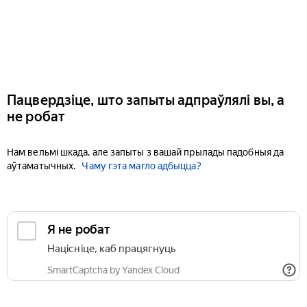
Пацвердзіце, што запыты адпраўлялі вы, а
не робат
Нам вельмі шкада, але запыты з вашай прылады падобныя да
аўтаматычных.
Чаму гэта магло адбыцца?
Я не робат
Націсніце, каб працягнуць
SmartCaptcha by Yandex Cloud