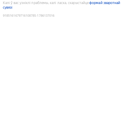
Калі ў вас узніклі праблемы, калі ласка, скарыстайце
формай зваротнай
сувязі
9185161679716108785
:
1786137016