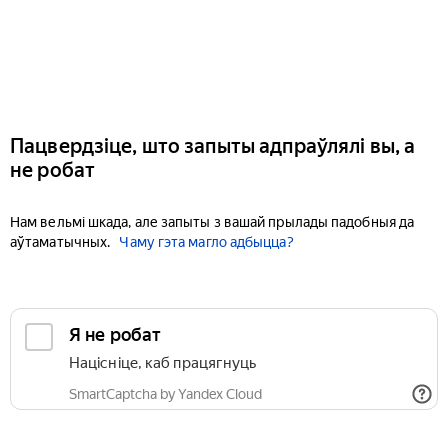
Пацвердзіце, што запыты адпраўлялі вы, а
не робат
Нам вельмі шкада, але запыты з вашай прылады падобныя да
аўтаматычных.
Чаму гэта магло адбыцца?
Я не робат
Націсніце, каб працягнуць
SmartCaptcha by Yandex Cloud