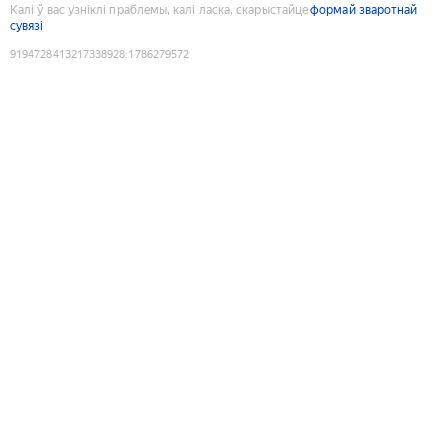
Калі ў вас узніклі праблемы, калі ласка, скарыстайце
формай зваротнай
сувязі
9194728413217338928
:
1786279572