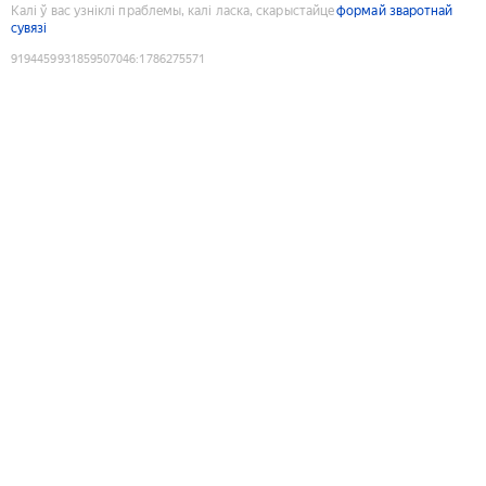
Калі ў вас узніклі праблемы, калі ласка, скарыстайце
формай зваротнай
сувязі
9194459931859507046
:
1786275571