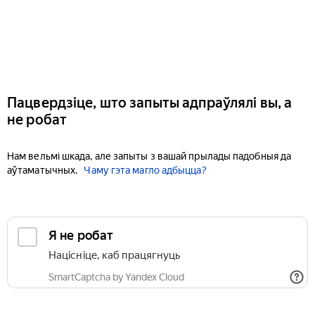
Пацвердзіце, што запыты адпраўлялі вы, а
не робат
Нам вельмі шкада, але запыты з вашай прылады падобныя да
аўтаматычных.
Чаму гэта магло адбыцца?
Я не робат
Націсніце, каб працягнуць
SmartCaptcha by Yandex Cloud