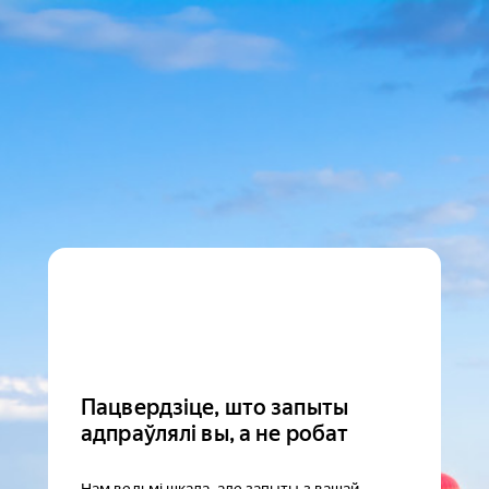
Пацвердзіце, што запыты
адпраўлялі вы, а не робат