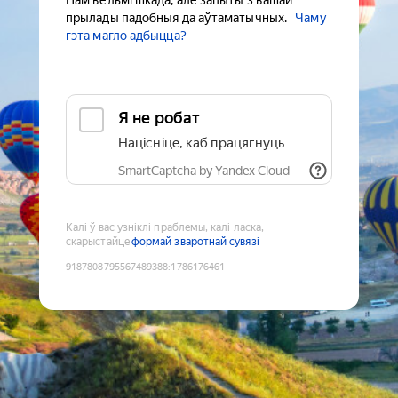
Нам вельмі шкада, але запыты з вашай
прылады падобныя да аўтаматычных.
Чаму
гэта магло адбыцца?
Я не робат
Націсніце, каб працягнуць
SmartCaptcha by Yandex Cloud
Калі ў вас узніклі праблемы, калі ласка,
скарыстайце
формай зваротнай сувязі
9187808795567489388
:
1786176461