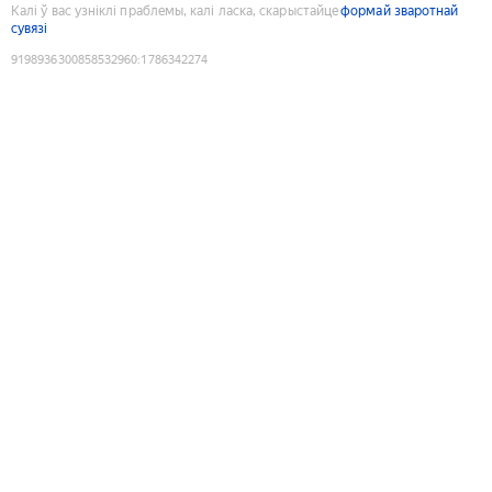
Калі ў вас узніклі праблемы, калі ласка, скарыстайце
формай зваротнай
сувязі
9198936300858532960
:
1786342274