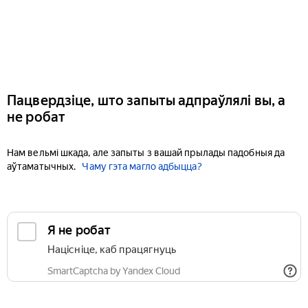
Пацвердзіце, што запыты адпраўлялі вы, а
не робат
Нам вельмі шкада, але запыты з вашай прылады падобныя да
аўтаматычных.
Чаму гэта магло адбыцца?
Я не робат
Націсніце, каб працягнуць
SmartCaptcha by Yandex Cloud