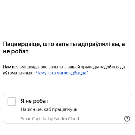
Пацвердзіце, што запыты адпраўлялі вы, а
не робат
Нам вельмі шкада, але запыты з вашай прылады падобныя да
аўтаматычных.
Чаму гэта магло адбыцца?
Я не робат
Націсніце, каб працягнуць
SmartCaptcha by Yandex Cloud