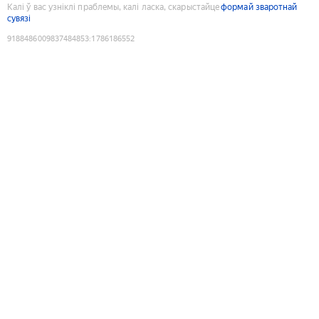
Калі ў вас узніклі праблемы, калі ласка, скарыстайце
формай зваротнай
сувязі
9188486009837484853
:
1786186552