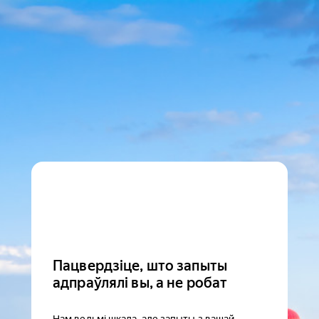
Пацвердзіце, што запыты
адпраўлялі вы, а не робат