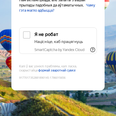
Нам вельмі шкада, але запыты з вашай
прылады падобныя да аўтаматычных.
Чаму
гэта магло адбыцца?
Я не робат
Націсніце, каб працягнуць
SmartCaptcha by Yandex Cloud
Калі ў вас узніклі праблемы, калі ласка,
скарыстайце
формай зваротнай сувязі
9177017352881890145
:
1786015656