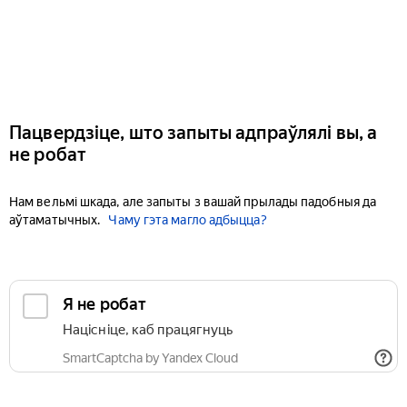
Пацвердзіце, што запыты адпраўлялі вы, а
не робат
Нам вельмі шкада, але запыты з вашай прылады падобныя да
аўтаматычных.
Чаму гэта магло адбыцца?
Я не робат
Націсніце, каб працягнуць
SmartCaptcha by Yandex Cloud