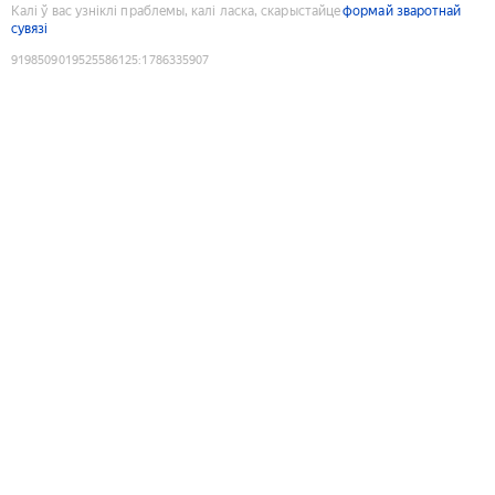
Калі ў вас узніклі праблемы, калі ласка, скарыстайце
формай зваротнай
сувязі
9198509019525586125
:
1786335907