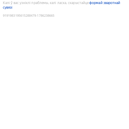
Калі ў вас узніклі праблемы, калі ласка, скарыстайце
формай зваротнай
сувязі
9191983195615288479
:
1786238665