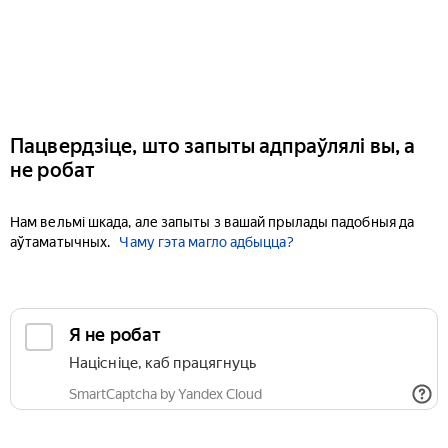
Пацвердзіце, што запыты адпраўлялі вы, а
не робат
Нам вельмі шкада, але запыты з вашай прылады падобныя да
аўтаматычных.
Чаму гэта магло адбыцца?
Я не робат
Націсніце, каб працягнуць
SmartCaptcha by Yandex Cloud