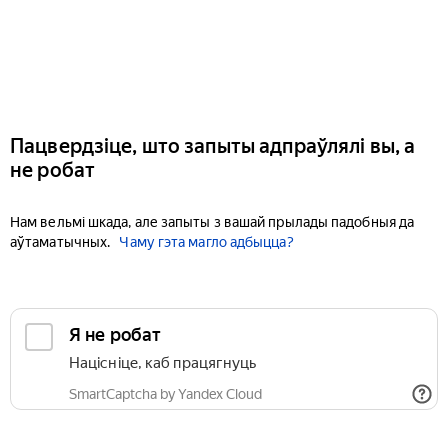
Пацвердзіце, што запыты адпраўлялі вы, а
не робат
Нам вельмі шкада, але запыты з вашай прылады падобныя да
аўтаматычных.
Чаму гэта магло адбыцца?
Я не робат
Націсніце, каб працягнуць
SmartCaptcha by Yandex Cloud