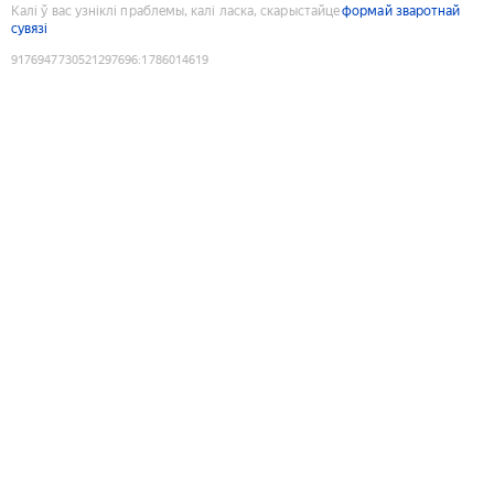
Калі ў вас узніклі праблемы, калі ласка, скарыстайце
формай зваротнай
сувязі
9176947730521297696
:
1786014619