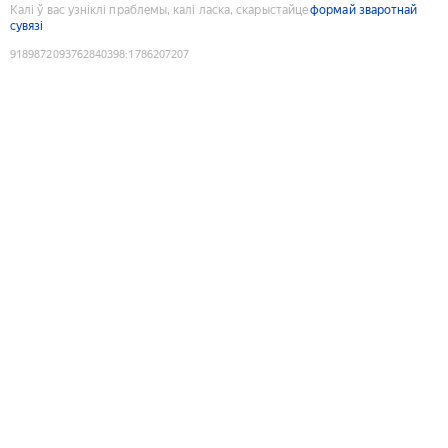
Калі ў вас узніклі праблемы, калі ласка, скарыстайце
формай зваротнай
сувязі
9189872093762840398
:
1786207207