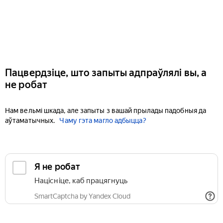
Пацвердзіце, што запыты адпраўлялі вы, а
не робат
Нам вельмі шкада, але запыты з вашай прылады падобныя да
аўтаматычных.
Чаму гэта магло адбыцца?
Я не робат
Націсніце, каб працягнуць
SmartCaptcha by Yandex Cloud