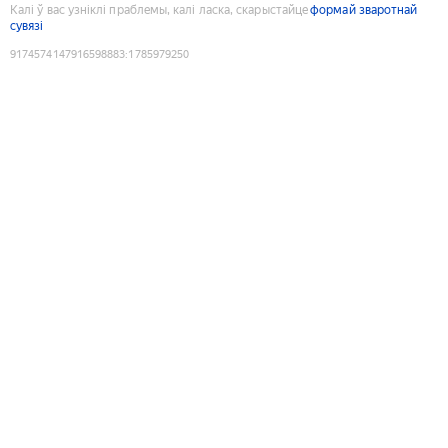
Калі ў вас узніклі праблемы, калі ласка, скарыстайце
формай зваротнай
сувязі
9174574147916598883
:
1785979250