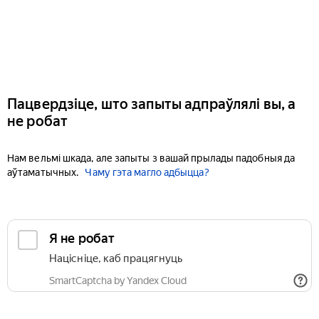
Пацвердзіце, што запыты адпраўлялі вы, а
не робат
Нам вельмі шкада, але запыты з вашай прылады падобныя да
аўтаматычных.
Чаму гэта магло адбыцца?
Я не робат
Націсніце, каб працягнуць
SmartCaptcha by Yandex Cloud