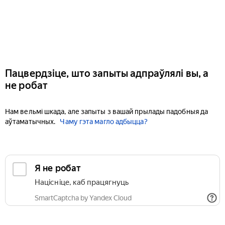
Пацвердзіце, што запыты адпраўлялі вы, а
не робат
Нам вельмі шкада, але запыты з вашай прылады падобныя да
аўтаматычных.
Чаму гэта магло адбыцца?
Я не робат
Націсніце, каб працягнуць
SmartCaptcha by Yandex Cloud