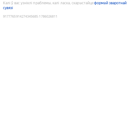
Калі ў вас узніклі праблемы, калі ласка, скарыстайце
формай зваротнай
сувязі
9177765914274345685
:
1786026811