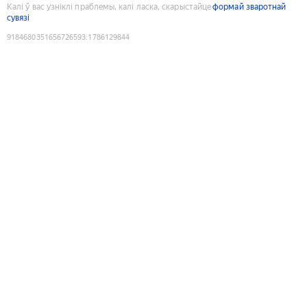
Калі ў вас узніклі праблемы, калі ласка, скарыстайце
формай зваротнай
сувязі
9184680351656726593
:
1786129844