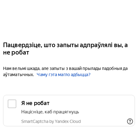
Пацвердзіце, што запыты адпраўлялі вы, а
не робат
Нам вельмі шкада, але запыты з вашай прылады падобныя да
аўтаматычных.
Чаму гэта магло адбыцца?
Я не робат
Націсніце, каб працягнуць
SmartCaptcha by Yandex Cloud