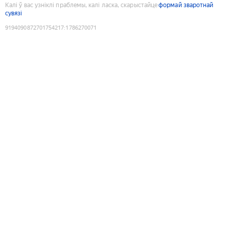
Калі ў вас узніклі праблемы, калі ласка, скарыстайце
формай зваротнай
сувязі
9194090872701754217
:
1786270071