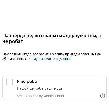
Пацвердзіце, што запыты адпраўлялі вы, а
не робат
Нам вельмі шкада, але запыты з вашай прылады падобныя да
аўтаматычных.
Чаму гэта магло адбыцца?
Я не робат
Націсніце, каб працягнуць
SmartCaptcha by Yandex Cloud