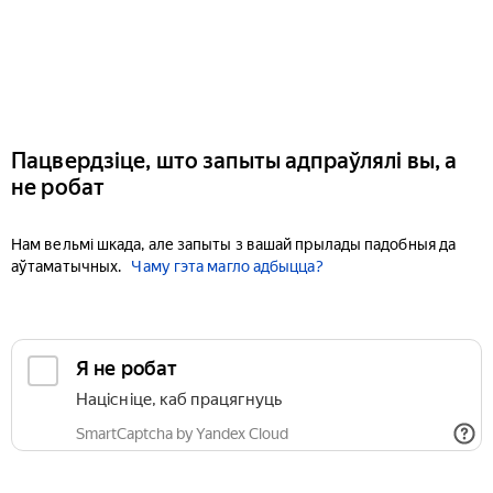
Пацвердзіце, што запыты адпраўлялі вы, а
не робат
Нам вельмі шкада, але запыты з вашай прылады падобныя да
аўтаматычных.
Чаму гэта магло адбыцца?
Я не робат
Націсніце, каб працягнуць
SmartCaptcha by Yandex Cloud