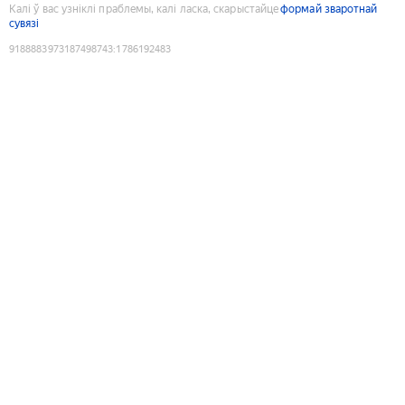
Калі ў вас узніклі праблемы, калі ласка, скарыстайце
формай зваротнай
сувязі
9188883973187498743
:
1786192483