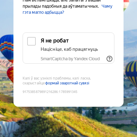
Нам вельмі шкада, але запыты з вашай
прылады падобныя да аўтаматычных.
Чаму
гэта магло адбыцца?
Я не робат
Націсніце, каб працягнуць
SmartCaptcha by Yandex Cloud
Калі ў вас узніклі праблемы, калі ласка,
скарыстайце
формай зваротнай сувязі
9175385879891216286
:
1785991345