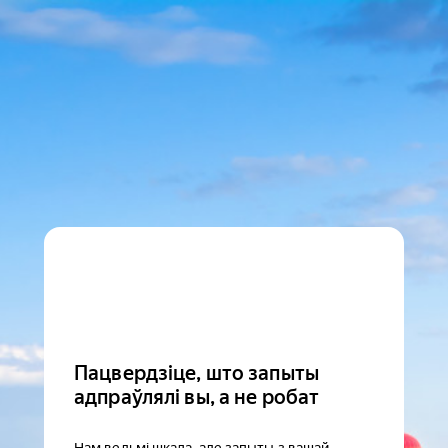
Пацвердзіце, што запыты
адпраўлялі вы, а не робат