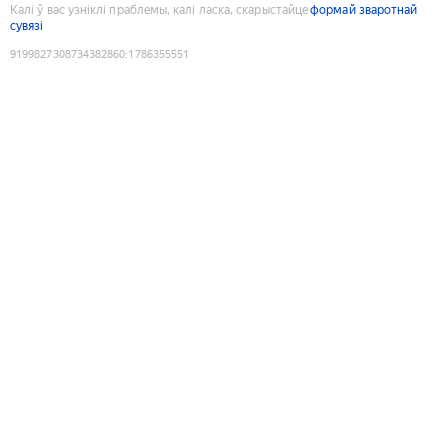
Калі ў вас узніклі праблемы, калі ласка, скарыстайце
формай зваротнай
сувязі
9199827308734382860
:
1786355551