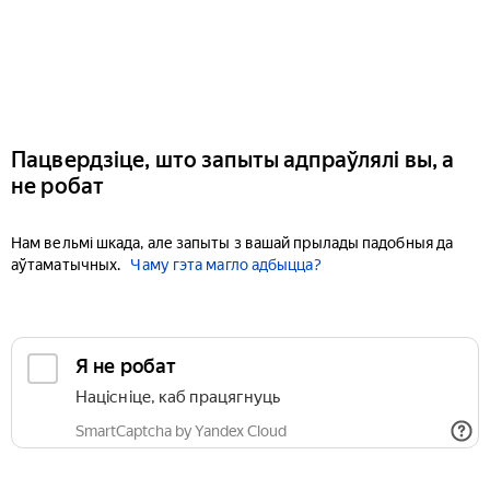
Пацвердзіце, што запыты адпраўлялі вы, а
не робат
Нам вельмі шкада, але запыты з вашай прылады падобныя да
аўтаматычных.
Чаму гэта магло адбыцца?
Я не робат
Націсніце, каб працягнуць
SmartCaptcha by Yandex Cloud