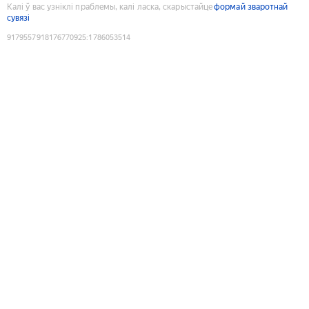
Калі ў вас узніклі праблемы, калі ласка, скарыстайце
формай зваротнай
сувязі
9179557918176770925
:
1786053514