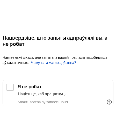
Пацвердзіце, што запыты адпраўлялі вы, а
не робат
Нам вельмі шкада, але запыты з вашай прылады падобныя да
аўтаматычных.
Чаму гэта магло адбыцца?
Я не робат
Націсніце, каб працягнуць
SmartCaptcha by Yandex Cloud