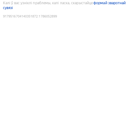
Калі ў вас узніклі праблемы, калі ласка, скарыстайце
формай зваротнай
сувязі
9179516704140351872
:
1786052899