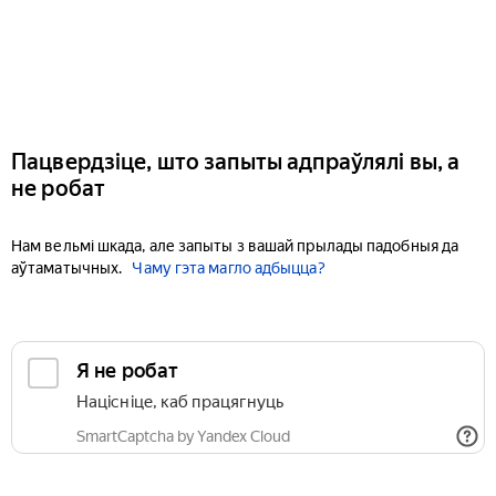
Пацвердзіце, што запыты адпраўлялі вы, а
не робат
Нам вельмі шкада, але запыты з вашай прылады падобныя да
аўтаматычных.
Чаму гэта магло адбыцца?
Я не робат
Націсніце, каб працягнуць
SmartCaptcha by Yandex Cloud